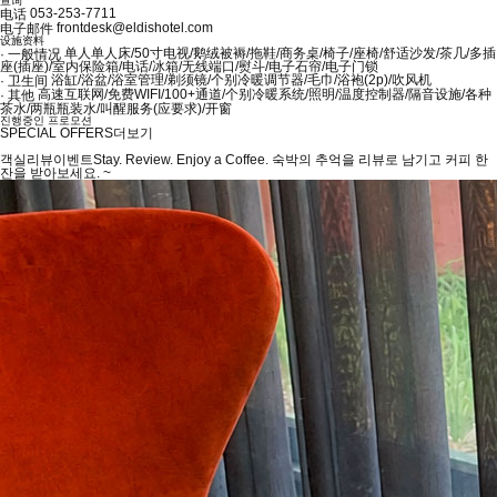
查询
053-253-7711
电话
frontdesk@eldishotel.com
电子邮件
设施资料
单人单人床/50寸电视/鹅绒被褥/拖鞋/商务桌/椅子/座椅/舒适沙发/茶几/多插
· 一般情况
座(插座)/室内保险箱/电话/冰箱/无线端口/熨斗/电子石帘/电子门锁
浴缸/浴盆/浴室管理/剃须镜/个别冷暖调节器/毛巾/浴袍(2p)/吹风机
· 卫生间
高速互联网/免费WIFI/100+通道/个别冷暖系统/照明/温度控制器/隔音设施/各种
· 其他
茶水/两瓶瓶装水/叫醒服务(应要求)/开窗
진행중인 프로모션
SPECIAL OFFERS
더보기
객실리뷰이벤트
Stay. Review. Enjoy a Coffee. 숙박의 추억을 리뷰로 남기고 커피 한
잔을 받아보세요.
~