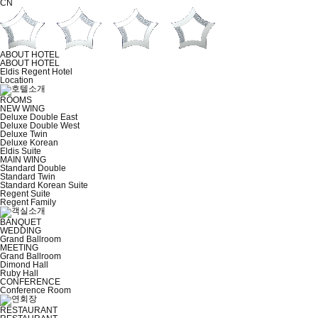
CN
ABOUT HOTEL
ABOUT HOTEL
Eldis Regent Hotel
Location
ROOMS
NEW WING
Deluxe Double East
Deluxe Double West
Deluxe Twin
Deluxe Korean
Eldis Suite
MAIN WING
Standard Double
Standard Twin
Standard Korean Suite
Regent Suite
Regent Family
BANQUET
WEDDING
Grand Ballroom
MEETING
Grand Ballroom
Dimond Hall
Ruby Hall
CONFERENCE
Conference Room
RESTAURANT