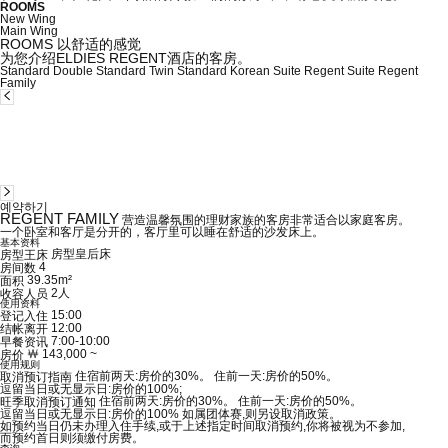
ROOMS
New Wing
Main Wing
ROOMS
以舒适的感觉
为您介绍ELDIES REGENT酒店的客房。
Standard Double
Standard Twin
Standard Korean Suite
Regent Suite
Regent
Family
예약하기
REGENT FAMILY
营造温馨氛围的理财家族的客房非常适合以家庭客房。
一个卧室和客厅是分开的，客厅里可以睡在舒适的沙发床上。
基本资料
房型皇后床
房型王床
4
房间数
39.35m²
面积
2人
收容人员
使用资料
15:00
登记入住
12:00
结帐离开
7:00-10:00
早餐资讯
￦ 143,000 ~
房价
使用规则
住宿前两天:房价的30%。
住前一天:房价的50%。
取消预订指南
逗留当日或无显示日:房价的100%;
住宿前两天:房价的30%。
住前一天:房价的50%。
旺季取消预订通知
逗留当日或无显示日:房价的100%
如属团体赛,则另设取消政策。
如预约当日仍未办理入住手续,或于上述指定时间取消预约,你将被视为不参加,
而预约首日则须缴付房费。