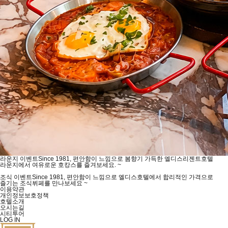
라운지 이벤트
Since 1981, 편안함이 느낌으로 봄향기 가득한 엘디스리젠트호텔
라운지에서 여유로운 호캉스를 즐겨보세요.
~
조식 이벤트
Since 1981, 편안함이 느낌으로 엘디스호텔에서 합리적인 가격으로
즐기는 조식뷔페를 만나보세요
~
이용약관
개인정보보호정책
호텔소개
오시는길
시티투어
LOG IN